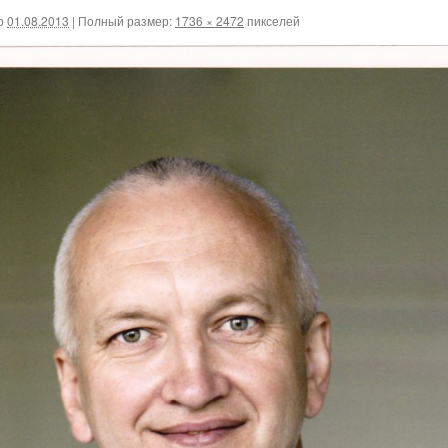
о
01.08.2013
|
Полный размер:
1736 × 2472
пикселей