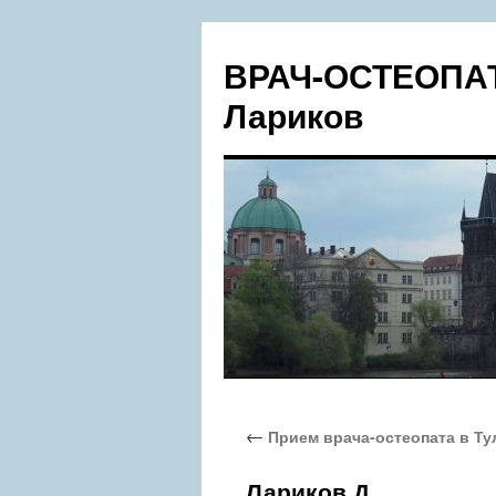
Перейти
к
ВРАЧ-ОСТЕОПАТ
содержимому
Лариков
←
Прием врача-остеопата в Ту
Лариков Д.